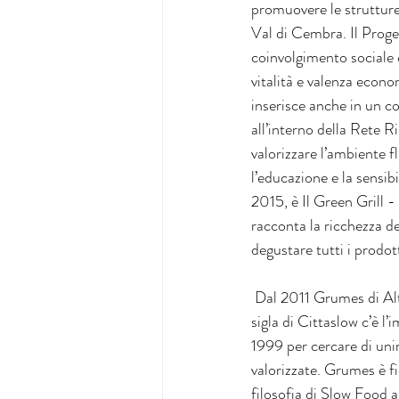
promuovere le strutture
Val di Cembra. Il Proget
coinvolgimento sociale e
vitalità e valenza econ
inserisce anche in un co
all’interno della Rete R
valorizzare l’ambiente f
l’educazione e la sensib
2015, è Il Green Grill -
racconta la ricchezza de
degustare tutti i prodott
 Dal 2011 Grumes di Altavalle è entrata a far parte dell’associazione Cittaslow International. Dietro la 
sigla di Cittaslow c’è l
1999 per cercare di unir
valorizzate. Grumes è f
filosofia di Slow Food a