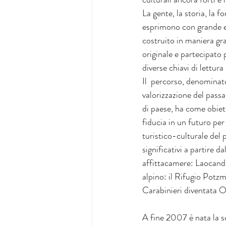
La gente, la storia, la f
esprimono con grande e
costruito in maniera gra
originale e partecipato 
diverse chiavi di lettura 
Il  percorso, denominat
valorizzazione del passat
di paese, ha come obiett
fiducia in un futuro per
turistico-culturale del 
significativi a partire 
affittacamere: Laocanda
alpino: il Rifugio Potzm
Carabinieri diventata O
A fine 2007 è nata la s