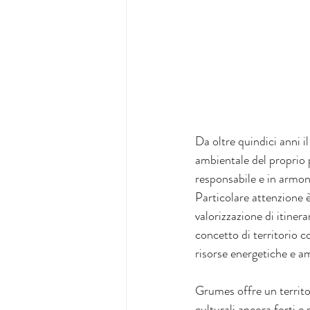
Da oltre quindici anni i
ambientale del proprio p
responsabile e in armoni
Particolare attenzione è
valorizzazione di itinera
concetto di territorio c
risorse energetiche e am
Grumes offre un territo
culturali ancora forti e 