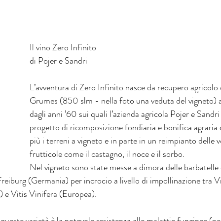
Il vino Zero Infinito 
di Pojer e Sandri 
L’avventura di Zero Infinito nasce da recupero agricolo 
Grumes (850 slm - nella foto una veduta del vigneto)
dagli anni ’60 sui quali l’azienda agricola Pojer e Sandr
progetto di ricomposizione fondiaria e bonifica agraria 
più i terreni a vigneto e in parte in un reimpianto delle 
frutticole come il castagno, il noce e il sorbo.
Nel vigneto sono state messe a dimora delle barbatelle d
Freiburg (Germania) per incrocio a livello di impollinazione tra Vi
 e Vitis Vinifera (Europea).
di queste varietà è la notevole resistenza alle malattie funginee (