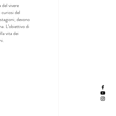
 del vivere 
curiosi del 
 stagioni; devono 
a. L’obiettivo di 
la vita dei 
i. 