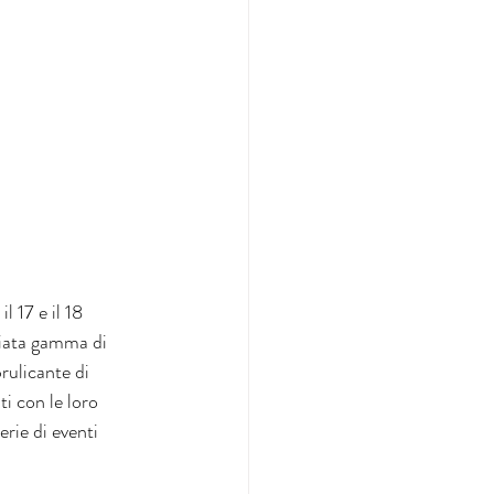
 17 e il 18 
giata gamma di 
rulicante di 
i con le loro 
erie di eventi 