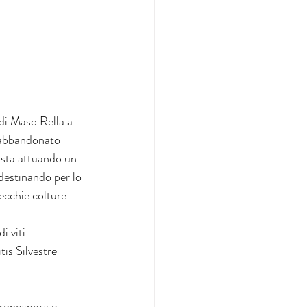
di Maso Rella a 
 abbandonato 
i sta attuando un 
destinando per lo 
vecchie colture 
i viti 
tis Silvestre 
peronospora e 