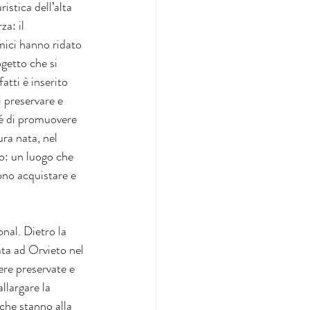
stica dell’alta 
a: il 
mici hanno ridato 
getto che si 
tti è inserito 
 preservare e 
hé di promuovere 
ra nata, nel 
o: un luogo che 
ono acquistare e 
ata ad Orvieto nel 
ere preservate e 
llargare la 
 che stanno alla 