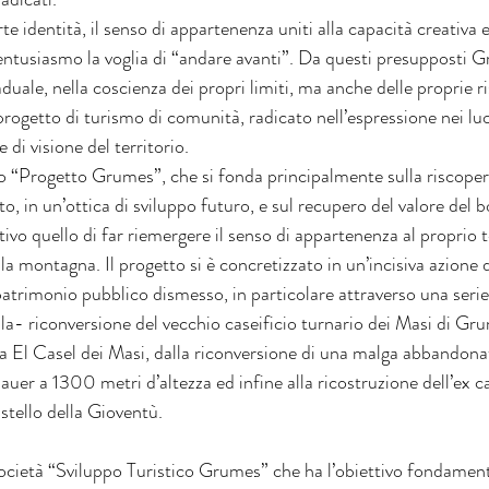
orte identità, il senso di appartenenza uniti alla capacità creativa 
ntusiasmo la voglia di “andare avanti”. Da questi presupposti 
duale, nella coscienza dei propri limiti, ma anche delle proprie ris
progetto di turismo di comunità, radicato nell’espressione nei luo
e di visione del territorio.
o “Progetto Grumes”, che si fonda principalmente sulla riscopert
o, in un’ottica di sviluppo futuro, e sul recupero del valore del bo
ivo quello di far riemergere il senso di appartenenza al proprio te
 la montagna. Il progetto si è concretizzato in un’incisiva azione d
patrimonio pubblico dismesso, in particolare attraverso una serie 
dalla- riconversione del vecchio caseificio turnario dei Masi di G
 El Casel dei Masi, dalla riconversione di una malga abbandonat
auer a 1300 metri d’altezza ed infine alla ricostruzione dell’ex c
stello della Gioventù.
ocietà “Sviluppo Turistico Grumes” che ha l’obiettivo fondamenta