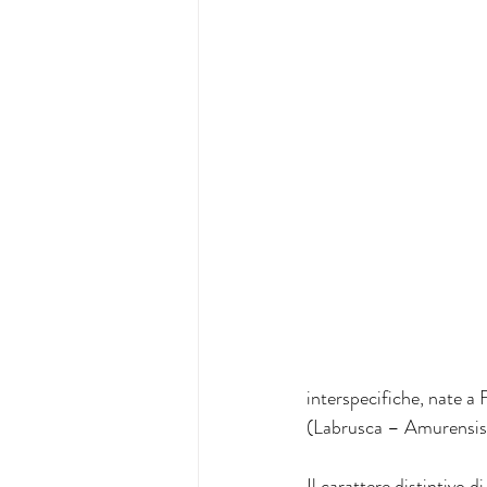
interspecifiche, nate a 
(Labrusca – Amurensis)
Il carattere distintivo 