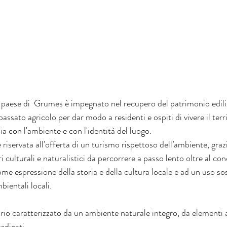
l paese di  Grumes è impegnato nel recupero del patrimonio ediliz
assato agricolo per dar modo a residenti e ospiti di vivere il terr
a con l'ambiente e con l'identità del luogo.
 riservata all'offerta di un turismo rispettoso dell’ambiente, grazi
ri culturali e naturalistici da percorrere a passo lento oltre al conc
ome espressione della storia e della cultura locale e ad un uso sos
bientali locali.
rio caratterizzato da un ambiente naturale integro, da elementi a
radicati.