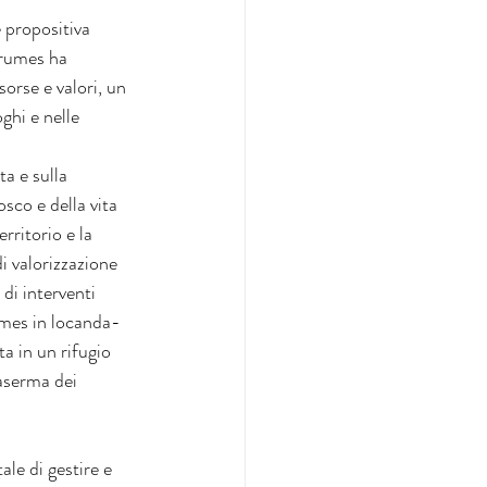
e propositiva 
Grumes ha 
orse e valori, un 
ghi e nelle 
a e sulla 
sco e della vita 
rritorio e la 
i valorizzazione 
di interventi 
rumes in locanda-
a in un rifugio 
aserma dei 
le di gestire e 