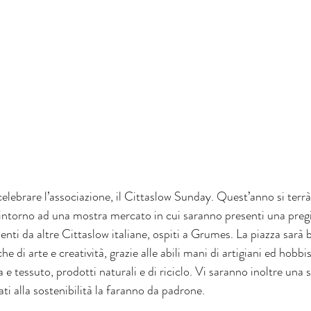
elebrare l’associazione, il Cittaslow Sunday. Quest’anno si terrà il
 intorno ad una mostra mercato in cui saranno presenti una pre
ienti da altre Cittaslow italiane, ospiti a Grumes. La piazza sarà b
di arte e creatività, grazie alle abili mani di artigiani ed hobbist
a e tessuto, prodotti naturali e di riciclo. Vi saranno inoltre una s
ati alla sostenibilità la faranno da padrone.