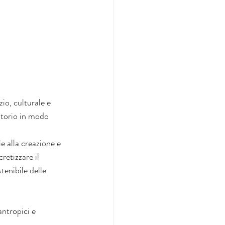
io, culturale e 
itorio in modo 
e alla creazione e 
retizzare il 
tenibile delle 
ntropici e 