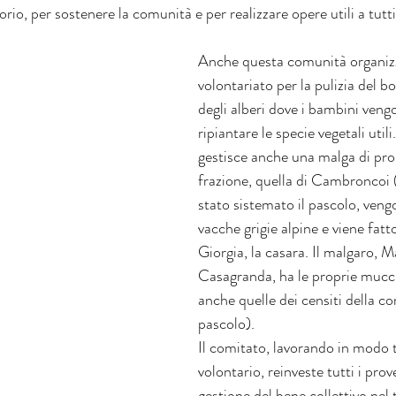
rio, per sostenere la comunità e per realizzare opere utili a tutti
Anche questa comunità organizza
volontariato per la pulizia del bo
degli alberi dove i bambini veng
ripiantare le specie vegetali utili
gestisce anche una malga di prop
frazione, quella di Cambroncoi
stato sistemato il pascolo, veng
vacche grigie alpine e viene fatt
Giorgia, la casara. Il malgaro, M
Casagranda, ha le proprie mucc
anche quelle dei censiti della co
pascolo).
Il comitato, lavorando in modo 
volontario, reinveste tutti i prove
gestione del bene collettivo nel t