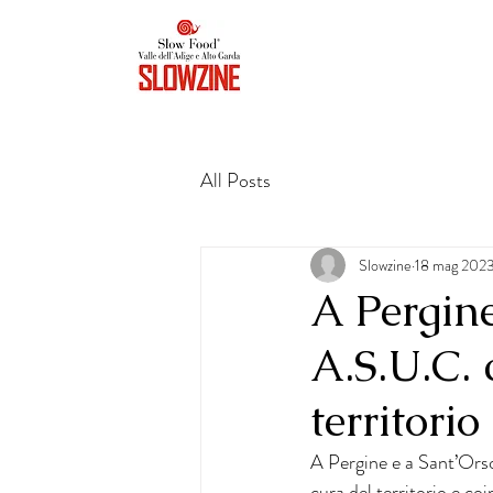
All Posts
Slowzine
18 mag 202
A Pergine
A.S.U.C. 
territorio
A Pergine e a Sant’Ors
cura del territorio e co