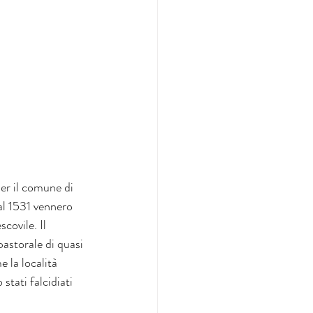
per il comune di 
al 1531 vennero 
covile. Il 
astorale di quasi 
 la località 
stati falcidiati 