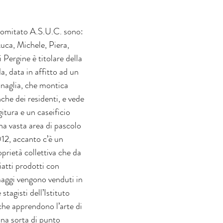
comitato A.S.U.C. sono: 
uca, Michele, Piera, 
Pergine è titolare della 
 data in affitto ad un 
naglia, che montica 
nche dei residenti, e vede 
itura e un caseificio 
na vasta area di pascolo 
12, accanto c’è un 
prietà collettiva che da 
iatti prodotti con 
rmaggi vengono venduti in 
stagisti dell’Istituto 
che apprendono l’arte di 
una sorta di punto 