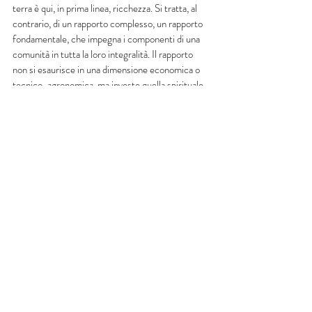
terra è qui, in prima linea, ricchezza. Si tratta, al 
contrario, di un rapporto complesso, un rapporto 
fondamentale, che impegna i componenti di una 
comunità in tutta la loro integralità. Il rapporto 
non si esaurisce in una dimensione economica o 
tecnico-agronomica, ma investe quella spirituale 
e culturale. Qui la terra non è solo porzione di una 
valle o di una montagna, ma altresì di un costume, 
di una storia, e si crea fra uomo e terra una 
relazione forte, una familiarità che investe anche 
la sfera del sentimento. 
1 Il testo è tratto da Grossi P., Il mondo delle 
terre collettive, Quodlibet, Macerata 2019, pp. 
84-86.