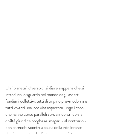
Un “pianeta” diverso ci si disvela appena che si 
introduca lo sguardo nel mondo degli assetti 
fondiarii collettivi, tutti di origine pre-moderna e 
tutti viventi una loro vita appartata lungo i canali 
che hanno corso paralleli senza incontri con la 
civiltà giuridica borghese, magari - al contrario - 
con parecchi scontri a causa della intollerante 
dominanza culturale di stampo romanistico 