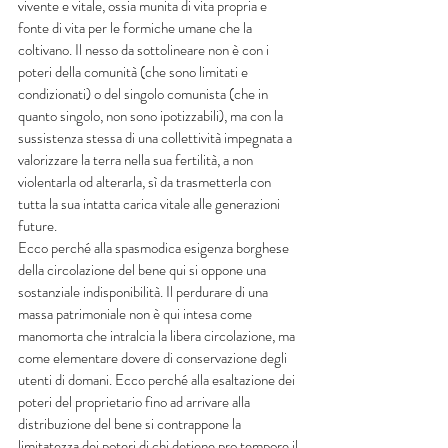
vivente e vitale, ossia munita di vita propria e 
fonte di vita per le formiche umane che la 
coltivano. Il nesso da sottolineare non è con i 
poteri della comunità (che sono limitati e 
condizionati) o del singolo comunista (che in 
quanto singolo, non sono ipotizzabili), ma con la 
sussistenza stessa di una collettività impegnata a 
valorizzare la terra nella sua fertilità, a non 
violentarla od alterarla, sì da trasmetterla con 
tutta la sua intatta carica vitale alle generazioni 
future.
Ecco perché alla spasmodica esigenza borghese 
della circolazione del bene qui si oppone una 
sostanziale indisponibilità. Il perdurare di una 
massa patrimoniale non è qui intesa come 
manomorta che intralcia la libera circolazione, ma 
come elementare dovere di conservazione degli 
utenti di domani. Ecco perché alla esaltazione dei 
poteri del proprietario fino ad arrivare alla 
distribuzione del bene si contrappone la 
limitatezza dei poteri di chi detiene pro tempore il 