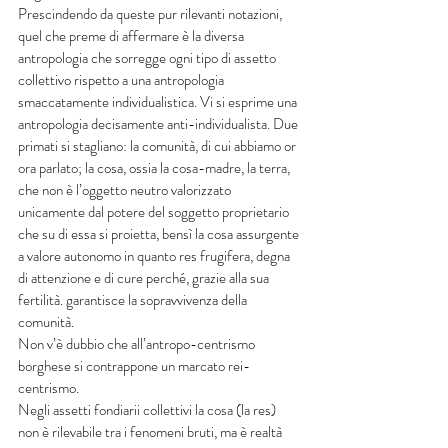
Prescindendo da queste pur rilevanti notazioni, 
quel che preme di affermare è la diversa 
antropologia che sorregge ogni tipo di assetto 
collettivo rispetto a una antropologia 
smaccatamente individualistica. Vi si esprime una 
antropologia decisamente anti-individualista. Due 
primati si stagliano: la comunità, di cui abbiamo or 
ora parlato; la cosa, ossia la cosa-madre, la terra, 
che non è l’oggetto neutro valorizzato 
unicamente dal potere del soggetto proprietario 
che su di essa si proietta, bensì la cosa assurgente 
a valore autonomo in quanto res frugifera, degna 
di attenzione e di cure perché, grazie alla sua 
fertilità. garantisce la sopravvivenza della 
comunità.
Non v’è dubbio che all’antropo-centrismo 
borghese si contrappone un marcato rei-
centrismo. 
Negli assetti fondiarii collettivi la cosa (la res) 
non è rilevabile tra i fenomeni bruti, ma è realtà 