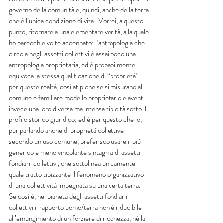
governo della comunità e, quindi, anche della terra 
che è l’unica condizione di vita.  Vorrei, a questo 
punto, ritornare a una elementare verità, alla quale 
ho parecchie volte accennato: l’antropologia che 
circola negli assetti collettivi è assai poco una 
antropologia proprietaria, ed è probabilmente 
equivoca la stessa qualificazione di “proprietà” 
per queste realtà, così atipiche se si misurano al 
comune e familiare modello proprietario e aventi 
invece una loro diversa ma intensa tipicità sotto il 
profilo storico giuridico; ed è per questo che io, 
pur parlando anche di proprietà collettive 
secondo un uso comune, preferisco usare il più 
generico e meno vincolante sintagma di assetti 
fondiarii collettivi, che sottolinea unicamente 
quale tratto tipizzante il fenomeno organizzativo 
di una collettività impegnata su una certa terra. 
Se così è, nel pianeta degli assetti fondiarii 
collettivi il rapporto uomo/terra non è riducibile 
all’emungimento di un forziere di ricchezza, né la 