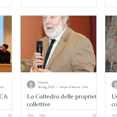
Legge 168/2017
Slowzine
min
18 mag 2023
Tempo di lettura: 2 min
ICCA
La Cattedra delle proprietà
Us
collettive
co
E