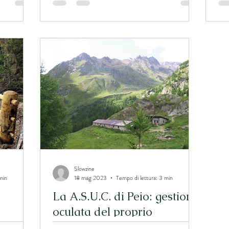
Slowzine
min
18 mag 2023
Tempo di lettura: 3 min
La A.S.U.C. di Peio: gestione
oculata del proprio
territorio in un ecosistema