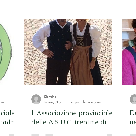
st
Slowzine
min
18 mag 2023
Tempo di lettura: 2 min
ciale
L’Associazione provinciale
D
quadra
delle A.S.U.C. trentine di
ne
fronte alle criticità del