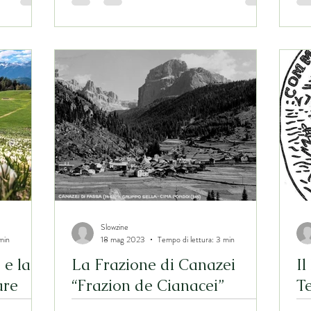
Slowzine
min
18 mag 2023
Tempo di lettura: 3 min
 e la
La Frazione di Canazei
Il
are
“Frazion de Cianacei”
T
 future