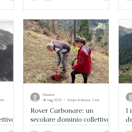
tempo presente
Slowzine
min
18 mag 2023
Tempo di lettura: 2 min
Rover Carbonare: un
I 
ettivo
secolare dominio collettivo
d
(II parte)