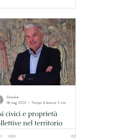
Slowzine
18 mag 2023
Tempo di lettura: 5 min
i civici e proprietà
llettive nel territorio
UREGIO: risultati di uno