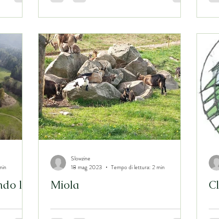
Slowzine
min
18 mag 2023
Tempo di lettura: 2 min
do le
Miola
C
ono