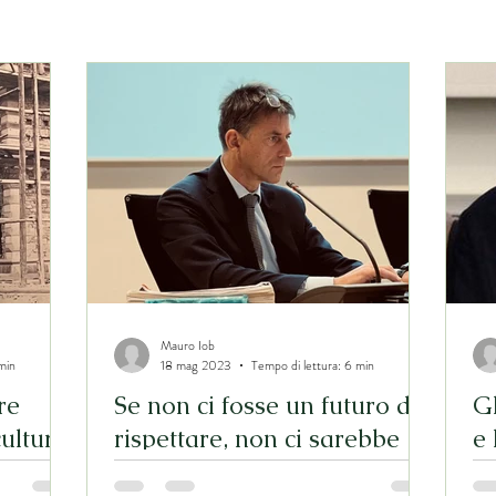
Mauro Iob
min
18 mag 2023
Tempo di lettura: 6 min
re
Se non ci fosse un futuro da
Gl
cultura
rispettare, non ci sarebbe
e 
nulla da conservare: la
e