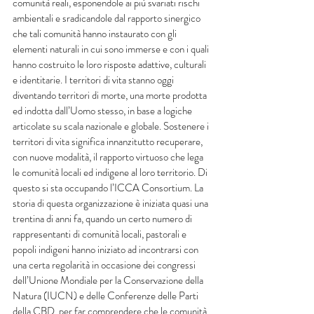
comunità reali, esponendole ai più svariati rischi 
ambientali e sradicandole dal rapporto sinergico 
che tali comunità hanno instaurato con gli 
elementi naturali in cui sono immerse e con i quali 
hanno costruito le loro risposte adattive, culturali 
e identitarie. I territori di vita stanno oggi 
diventando territori di morte, una morte prodotta 
ed indotta dall’Uomo stesso, in base a logiche 
articolate su scala nazionale e globale. Sostenere i 
territori di vita significa innanzitutto recuperare, 
con nuove modalità, il rapporto virtuoso che lega 
le comunità locali ed indigene al loro territorio. Di 
questo si sta occupando l’ICCA Consortium. La 
storia di questa organizzazione è iniziata quasi una 
trentina di anni fa, quando un certo numero di 
rappresentanti di comunità locali, pastorali e 
popoli indigeni hanno iniziato ad incontrarsi con 
una certa regolarità in occasione dei congressi 
dell’Unione Mondiale per la Conservazione della 
Natura (IUCN) e delle Conferenze delle Parti 
della CBD, per far comprendere che le comunità 