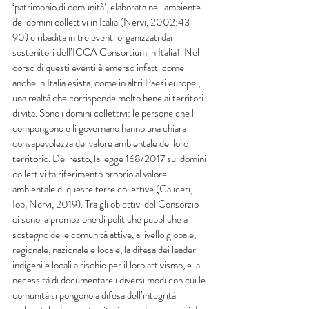
‘patrimonio di comunità’, elaborata nell’ambiente 
dei domini collettivi in Italia (Nervi, 2002:43-
90) e ribadita in tre eventi organizzati dai 
sostenitori dell’ICCA Consortium in Italia1. Nel 
corso di questi eventi è emerso infatti come 
anche in Italia esista, come in altri Paesi europei, 
una realtà che corrisponde molto bene ai territori 
di vita. Sono i domini collettivi: le persone che li 
compongono e li governano hanno una chiara 
consapevolezza del valore ambientale del loro 
territorio. Del resto, la legge 168/2017 sui domini 
collettivi fa riferimento proprio al valore 
ambientale di queste terre collettive (Caliceti, 
Iob, Nervi, 2019). Tra gli obiettivi del Consorzio 
ci sono la promozione di politiche pubbliche a 
sostegno delle comunità attive, a livello globale, 
regionale, nazionale e locale, la difesa dei leader 
indigeni e locali a rischio per il loro attivismo, e la 
necessità di documentare i diversi modi con cui le 
comunità si pongono a difesa dell’integrità 