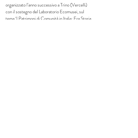
organizzato l’anno successivo a Trino (Vercelli) 
con il sostegno del Laboratorio Ecomusei, sul 
tema ‘I Patrimoni di Comunità in Italia: Fra Storia 
e Cultura, Natura e Territorio’. Il terzo, di 
rilevanza europea, si tenuto a Gerace per 
iniziativa della Fondazione Mediterranea Falchi e 
del Parco Nazionale dell’Aspromonte. 
https://www.iccaconsortium.org/index.php/2011/
09/17/understanding-community-conservation-
in-europe-5-day-workshop-gerace-italy-10-
16-september-2011
Post recenti
Mostra tutti