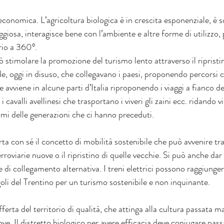
conomica. L’agricoltura biologica è in crescita esponenziale, è so
osa, interagisce bene con l’ambiente e altre forme di utilizzo,
rio a 360°.
uò stimolare la promozione del turismo lento attraverso il ripristin
ade, oggi in disuso, che collegavano i paesi, proponendo percorsi c
vviene in alcune parti d’Italia riproponendo i viaggi a fianco de
 cavalli avellinesi che trasportano i viveri gli zaini ecc. ridando vi
stumi delle generazioni che ci hanno preceduti.
orta con sé il concetto di mobilità sostenibile che può avvenire tra
erroviarie nuove o il ripristino di quelle vecchie. Si può anche dar
 di collegamento alternativa. I treni elettrici possono raggiunger
goli del Trentino per un turismo sostenibile e non inquinante.
fferta del territorio di qualità, che attinga alla cultura passata m
ve. Il distretto biologico per avere efficacia deve coniugare pass