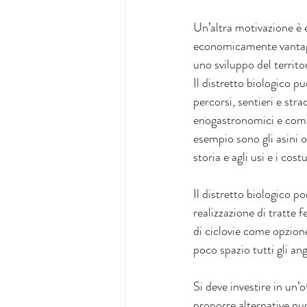
Un’altra motivazione è e
economicamente vantaggi
uno sviluppo del territo
Il distretto biologico p
percorsi, sentieri e str
enogastronomici e come a
esempio sono gli asini o i
storia e agli usi e i co
Il distretto biologico p
realizzazione di tratte f
di ciclovie come opzione
poco spazio tutti gli an
Si deve investire in un’o
proporre alternative nuo