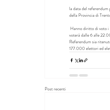
la data del referendum p
della Provincia di Tren
 Hanno diritto di voto i maggiorenni residenti ininterrottamente in Trentino da almeno un anno , si 
voterà dalle 6 alle 22.0
Referendum sia ritenuto 
177.000 elettori ed elet
Post recenti