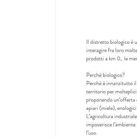
Il distretto biologico è
interagire fra loro molte
prodotti a km 0,  le me
Perché biologico?
Perché è innanzitutto il
territorio per molteplic
proponendo un’offerta di 
apiari (miele), enologici 
L’agricoltura industriale
impoverisce l’ambiente e
l’uso.