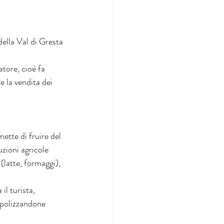
ella Val di Gresta
tore, cioè fa 
e la vendita dei 
ette di fruire del 
zioni agricole 
(latte, formaggi), 
il turista, 
nopolizzandone 