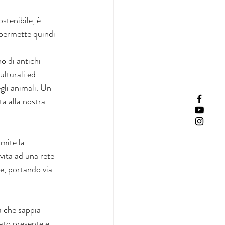
stenibile, è 
 permette quindi 
o di antichi 
ulturali ed 
gli animali. Un 
ta alla nostra 
mite la 
 vita ad una rete 
e, portando via 
a che sappia 
ato presente e 