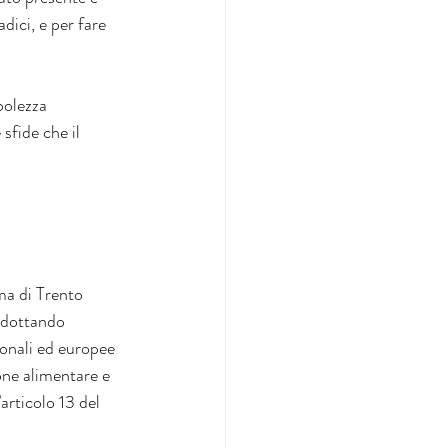
adici, e per fare 
bolezza 
sfide che il 
oma di Trento 
 adottando 
ionali ed europee 
one alimentare e 
articolo 13 del 