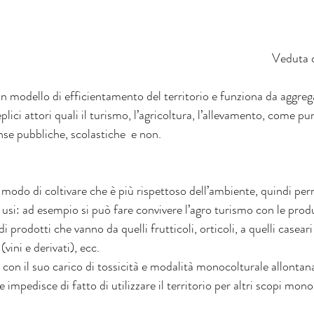
Veduta d
 un modello di efficientamento del territorio e funziona da aggrega
plici attori quali il turismo, l’agricoltura, l’allevamento, come pur
nse pubbliche, scolastiche  e non.
 modo di coltivare che è più rispettoso dell’ambiente, quindi perm
i usi: ad esempio si può fare convivere l’agro turismo con le produ
prodotti che vanno da quelli frutticoli, orticoli, a quelli caseari 
(vini e derivati), ecc.
 con il suo carico di tossicità e modalità monocolturale allontana 
 impedisce di fatto di utilizzare il territorio per altri scopi mo